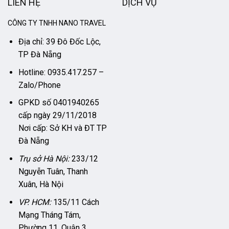
LIÊN HỆ
DỊCH VỤ
CÔNG TY TNHH NANO TRAVEL
Địa chỉ: 39 Đô Đốc Lộc,
TP Đà Nẵng
Hotline: 0935.417.257 –
Zalo/Phone
GPKD số 0401940265
cấp ngày 29/11/2018
Nơi cấp: Sở KH và ĐT TP
Đà Nẵng
Trụ sở Hà Nội:
233/12
Nguyễn Tuân, Thanh
Xuân, Hà Nội
VP. HCM:
135/11 Cách
Mạng Tháng Tám,
Phường 11, Quận 3,