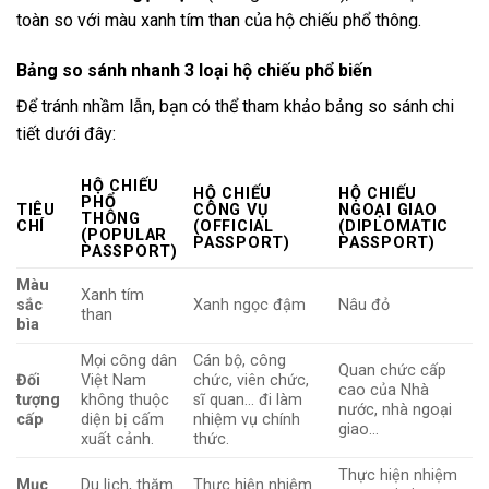
toàn so với màu xanh tím than của hộ chiếu phổ thông.
Bảng so sánh nhanh 3 loại hộ chiếu phổ biến
Để tránh nhầm lẫn, bạn có thể tham khảo bảng so sánh chi
tiết dưới đây:
HỘ CHIẾU
HỘ CHIẾU
HỘ CHIẾU
PHỔ
TIÊU
CÔNG VỤ
NGOẠI GIAO
THÔNG
CHÍ
(OFFICIAL
(DIPLOMATIC
(POPULAR
PASSPORT)
PASSPORT)
PASSPORT)
Màu
Xanh tím
sắc
Xanh ngọc đậm
Nâu đỏ
than
bìa
Mọi công dân
Cán bộ, công
Quan chức cấp
Đối
Việt Nam
chức, viên chức,
cao của Nhà
tượng
không thuộc
sĩ quan… đi làm
nước, nhà ngoại
cấp
diện bị cấm
nhiệm vụ chính
giao…
xuất cảnh.
thức.
Thực hiện nhiệm
Mục
Du lịch, thăm
Thực hiện nhiệm