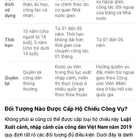
vụ ngoại giao,
đích
thân, du học,
vụ chính thức do
công tác đối ngoại
sử
công tác cá
cơ quan Nhà
của Đảng và Nhà
dụng
nhân…
nước giao.
nước.
Từ 01 đến 05
10 năm (cho
năm. Thời hạn
người từ 14
Thời
không dài hơn
Từ 01 đến 05
tuổi), 5 năm
hạn
thời gian của
năm.
(cho trẻ dưới
chuyến công tác
14 tuổi).
01 tháng.
Được ưu tiên
Hưởng quyền ưu
Quyền lợi
trong thủ tục xuất
đãi, miễn trừ ngoại
Quyền
công dân
nhập cảnh, miễn
giao theo Công
lợi
thông
thị thực (visa) ở
ước Viên. Miễn
thường.
nhiều quốc gia
visa ở hầu hết các
theo thỏa thuận.
quốc gia.
Đối Tượng Nào Được Cấp Hộ Chiếu Công Vụ?
Không phải ai cũng có thể được cấp loại hộ chiếu này.
Luật
Xuất cảnh, nhập cảnh của công dân Việt Nam năm 2019
quy định rất rõ các đối tượng đủ điều kiện. Dưới đây là danh